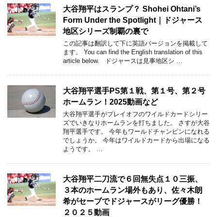
大谷翔平はスランプ？ Shohei Ohtani’s
Form Under the Spotlight｜ドジャース
地区シリーズ制覇の裏で
この記事は翻訳して下に英語バージョンを掲載して
ます。 You can find the English translation of this
article below. ドジャースは見事地区シ …
大谷翔平選手PS第１戦、第１号、第２号
ホームラン！2025動画など
大谷翔平選手がプレイオフのワイルドカードシリー
ズでいきなりホームランを打ちました。 さすが大谷
翔平選手です。 今年もワールドチャンピンになれる
でしょうか。 今年はワイルドカードから出場になる
ようです。 …
大谷翔平二刀流で６回無失点１０三振、
３本のホームラン場外もあり、佐々木朗
希がセーブでドジャースがリーグ優勝！
２０２５動画