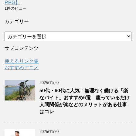
RPG】
1件のビュー
カテゴリー
カ
テ
ゴ
サブコンテンツ
リ
ー
使えるリンク集
おすすめアニメ
2025/11/20
50代・60代に人気！無理なく働ける「楽
なバイト」おすすめ6選 座っているだけ
人間関係が楽などのメリットがある仕事
はコレ
2025/11/20