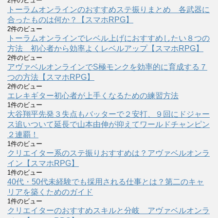
2件のビュー
トーラムオンラインのおすすめステ振りまとめ 各武器に
合ったものは何か？【スマホRPG】
2件のビュー
トーラムオンラインでレベル上げにおすすめしたい８つの
方法 初心者から効率よくレベルアップ【スマホRPG】
2件のビュー
アヴァベルオンラインでS極モンクを効率的に育成する７
つの方法【スマホRPG】
2件のビュー
エレキギター初心者が上手くなるための練習方法
1件のビュー
大谷翔平先発３失点もバッターで２安打、９回にドジャー
ス追いついて延長で山本由伸が抑えてワールドチャンピン
２連覇！
1件のビュー
クリエイター系のステ振りおすすめは？アヴァベルオンラ
イン【スマホRPG】
1件のビュー
40代・50代未経験でも採用される仕事とは？第二のキャ
リアを築くためのガイド
1件のビュー
クリエイターのおすすめスキルと分岐 アヴァベルオンラ