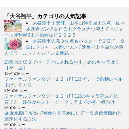
「
大谷翔平
」カテゴリの人気記事
大谷翔平１安打、山本由伸６回１失点、佐々
木朗希ピンチを作るもグラスナウ抑えてドジャ
ース勝利WS王手動画など２０２５
大谷翔平先発３失点もバッターで２安打、９
回にドジャース追いついて延長で山本由伸が抑
えてワールドチャンピン２連覇！
幻想水滸伝３でパーティに入れるおすすめのキャラは？
【ゲーム】
136件のビュー
ファイナルファンタジー１２（FF12)ゼリーで自動レベル
上げする方法
24件のビュー
ファイナルファンタジー１２（FF12)のキャラ育成方法、
育て方 序盤からストーリークリアまでの初心者向け
8件のビュー
android版Firefoxで画像を非表示にしデータ通信量節約と
高速化する方法
6件のビュー