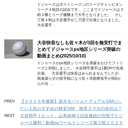
ドジャースはポストシーズンのリーグチャンピオン
リーグ４戦目の試合です。 ここまでドジャースは３
戦３勝とリーグ優勝まで大手となりました。 そし
て第４戦は大谷選手が二刀流で出場となりました。
大谷選手 …
大谷快音なしも佐々木が3回を無安打でま
とめてドジャースps地区シリーズ突破の
動画まとめ(2025/10/10)
ドジャースがps地区シリーズを突破をかけてフィリ
ーズと対戦しました。 大谷翔平選手は1番DHで先発
出場。 大谷選手は快音はみられませんでしたが、
両者譲らずの投手戦になり佐々木朗希投手が8回か
らの当 …
PREV
【２０２５年最新】楽天モバイルとデュアルSIMにし
たい人気おすすめの格安SIM、格安スマホの会社は？
NEXT
大谷翔平１ヒット、山本由伸２試合連続の完投でドジ
ャース勝利！動画psワールドシリーズ第２戦２０２５