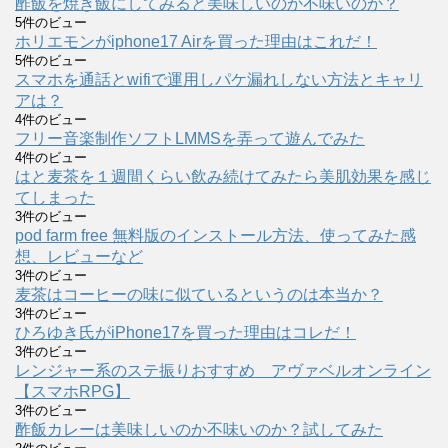
酢飯を焼き飯にしてみると美味しいのか不味いのか？
5件のビュー
ホリエモンがiphone17 Airを買った理由はこれだ！
5件のビュー
スマホを通話とwifiで運用しパケ漏れしない方法とキャリ
アは？
4件のビュー
フリー音楽制作ソフトLMMSを弄って遊んでみた
4件のビュー
はと麦茶を１週間くらい飲み続けてみたら美肌効果を感じ
てしまった
3件のビュー
pod farm free 無料版のインストール方法、使ってみた感
想、レビューなど
3件のビュー
麦茶はコーヒーの味に似ているというのは本当か？
3件のビュー
ひろゆき氏がiPhone17を買った理由はコレだ！
3件のビュー
レンジャー系のステ振りおすすめ アヴァベルオンライン
【スマホRPG】
3件のビュー
酢飯カレーは美味しいのか不味いのか？試してみた