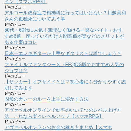
イン【スマホRPG】
1件のビュー
アルコール依存症で精神科に行ってはいけない？川越美和
さんの孤独死について思う事
1件のビュー
50代・60代に人気！無理なく働ける「楽なバイト」おす
すめ6選 座っているだけ人間関係が楽などのメリットが
ある仕事はコレ
1件のビュー
日本一エレキギターが上手なギタリストは誰でしょう？
1件のビュー
ファイナルファンタジー３（FF3)DS版でおすすめ人気の
ジョブは？
1件のビュー
【サッカー】オフサイドとは？初心者にも分かりやすく説
明してみます
1件のビュー
固形のカレーのルーを上手に溶かす方法
1件のビュー
アヴァベルオンラインで効率のいい７つのレベル上げ方
法 これなら楽々レベルアップ【スマホRPG】
1件のビュー
アヴァベルオンランのお金の稼ぎ方まとめ【スマホ