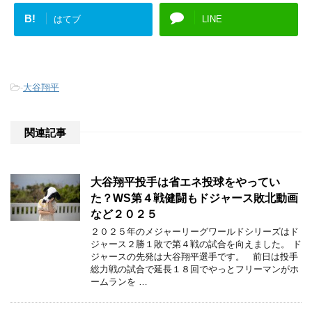
B!
はてブ
LINE
-
大谷翔平
関連記事
大谷翔平投手は省エネ投球をやってい
た？WS第４戦健闘もドジャース敗北動画
など２０２５
２０２５年のメジャーリーグワールドシリーズはド
ジャース２勝１敗で第４戦の試合を向えました。 ド
ジャースの先発は大谷翔平選手です。 前日は投手
総力戦の試合で延長１８回でやっとフリーマンがホ
ームランを …