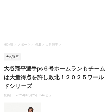
HOME
>
スポーツ
>
MLB
>
大谷翔平
>
大谷翔平
大谷翔平選手ps６号ホームランもチーム
は大量得点を許し敗北！２０２５ワール
ドシリーズ
投稿日：
2025年10月25日
344 ビュー