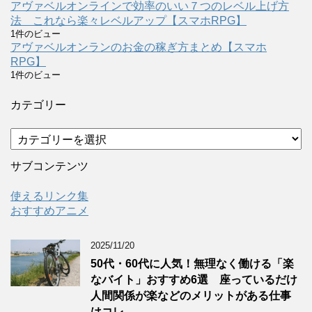
アヴァベルオンラインで効率のいい７つのレベル上げ方
法 これなら楽々レベルアップ【スマホRPG】
1件のビュー
アヴァベルオンランのお金の稼ぎ方まとめ【スマホ
RPG】
1件のビュー
カテゴリー
カ
テ
ゴ
サブコンテンツ
リ
ー
使えるリンク集
おすすめアニメ
2025/11/20
50代・60代に人気！無理なく働ける「楽
なバイト」おすすめ6選 座っているだけ
人間関係が楽などのメリットがある仕事
はコレ