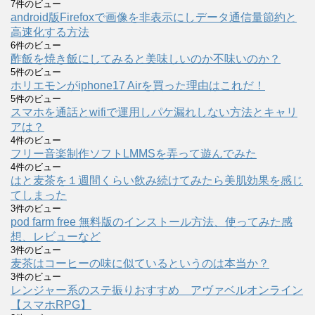
7件のビュー
android版Firefoxで画像を非表示にしデータ通信量節約と
高速化する方法
6件のビュー
酢飯を焼き飯にしてみると美味しいのか不味いのか？
5件のビュー
ホリエモンがiphone17 Airを買った理由はこれだ！
5件のビュー
スマホを通話とwifiで運用しパケ漏れしない方法とキャリ
アは？
4件のビュー
フリー音楽制作ソフトLMMSを弄って遊んでみた
4件のビュー
はと麦茶を１週間くらい飲み続けてみたら美肌効果を感じ
てしまった
3件のビュー
pod farm free 無料版のインストール方法、使ってみた感
想、レビューなど
3件のビュー
麦茶はコーヒーの味に似ているというのは本当か？
3件のビュー
レンジャー系のステ振りおすすめ アヴァベルオンライン
【スマホRPG】