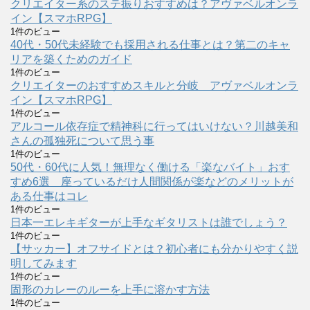
クリエイター系のステ振りおすすめは？アヴァベルオンラ
イン【スマホRPG】
1件のビュー
40代・50代未経験でも採用される仕事とは？第二のキャ
リアを築くためのガイド
1件のビュー
クリエイターのおすすめスキルと分岐 アヴァベルオンラ
イン【スマホRPG】
1件のビュー
アルコール依存症で精神科に行ってはいけない？川越美和
さんの孤独死について思う事
1件のビュー
50代・60代に人気！無理なく働ける「楽なバイト」おす
すめ6選 座っているだけ人間関係が楽などのメリットが
ある仕事はコレ
1件のビュー
日本一エレキギターが上手なギタリストは誰でしょう？
1件のビュー
【サッカー】オフサイドとは？初心者にも分かりやすく説
明してみます
1件のビュー
固形のカレーのルーを上手に溶かす方法
1件のビュー