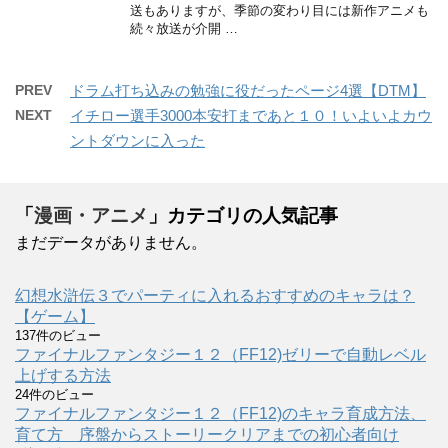
送もありますが、季節の変わり目には新作アニメも
続々放送が介開 …
PREV
ドラム打ち込みの勉強に役だったページ4選【DTM】
NEXT
イチロー選手3000本安打まであと１０！いよいよカウ
ントダウンに入った
「
漫画・アニメ
」カテゴリの人気記事
まだデータがありません。
幻想水滸伝３でパーティに入れるおすすめのキャラは？
【ゲーム】
137件のビュー
ファイナルファンタジー１２（FF12)ゼリーで自動レベル
上げする方法
24件のビュー
ファイナルファンタジー１２（FF12)のキャラ育成方法、
育て方 序盤からストーリークリアまでの初心者向け