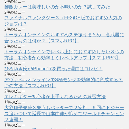
3件のビュー
酢飯カレーは美味しいのか不味いのか？試してみた
2件のビュー
ファイナルファンタジー３（FF3)DS版でおすすめ人気の
ジョブは？
2件のビュー
トーラムオンラインのおすすめステ振りまとめ 各武器に
合ったものは何か？【スマホRPG】
2件のビュー
トーラムオンラインでレベル上げにおすすめしたい８つの
方法 初心者から効率よくレベルアップ【スマホRPG】
2件のビュー
ひろゆき氏がiPhone17を買った理由はコレだ！
2件のビュー
アヴァベルオンラインでS極モンクを効率的に育成する７
つの方法【スマホRPG】
2件のビュー
エレキギター初心者が上手くなるための練習方法
1件のビュー
大谷翔平先発３失点もバッターで２安打、９回にドジャー
ス追いついて延長で山本由伸が抑えてワールドチャンピン
２連覇！
1件のビュー