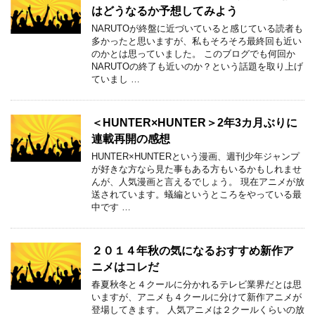
はどうなるか予想してみよう
NARUTOが終盤に近づいていると感じている読者も
多かったと思いますが、私もそろそろ最終回も近い
のかとは思っていました。 このブログでも何回か
NARUTOの終了も近いのか？という話題を取り上げ
ていまし …
＜HUNTER×HUNTER＞2年3カ月ぶりに
連載再開の感想
HUNTER×HUNTERという漫画、週刊少年ジャンプ
が好きな方なら見た事もある方もいるかもしれませ
んが、人気漫画と言えるでしょう。 現在アニメが放
送されています。蟻編というところをやっている最
中です …
２０１４年秋の気になるおすすめ新作ア
ニメはコレだ
春夏秋冬と４クールに分かれるテレビ業界だとは思
いますが、アニメも４クールに分けて新作アニメが
登場してきます。 人気アニメは２クールくらいの放