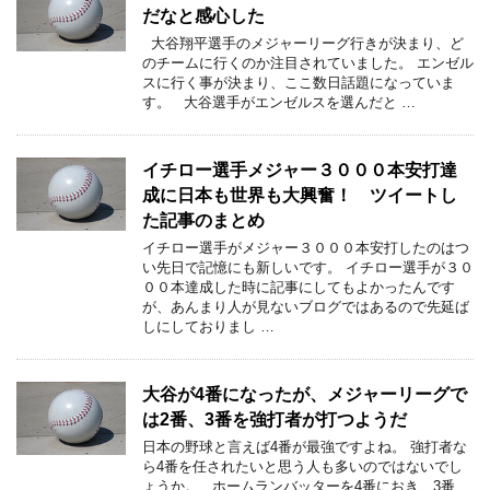
だなと感心した
大谷翔平選手のメジャーリーグ行きが決まり、ど
のチームに行くのか注目されていました。 エンゼル
スに行く事が決まり、ここ数日話題になっていま
す。 大谷選手がエンゼルスを選んだと …
イチロー選手メジャー３０００本安打達
成に日本も世界も大興奮！ ツイートし
た記事のまとめ
イチロー選手がメジャー３０００本安打したのはつ
い先日で記憶にも新しいです。 イチロー選手が３０
００本達成した時に記事にしてもよかったんです
が、あんまり人が見ないブログではあるので先延ば
しにしておりまし …
大谷が4番になったが、メジャーリーグで
は2番、3番を強打者が打つようだ
日本の野球と言えば4番が最強ですよね。 強打者な
ら4番を任されたいと思う人も多いのではないでし
ょうか。 ホームランバッターを4番におき、3番、