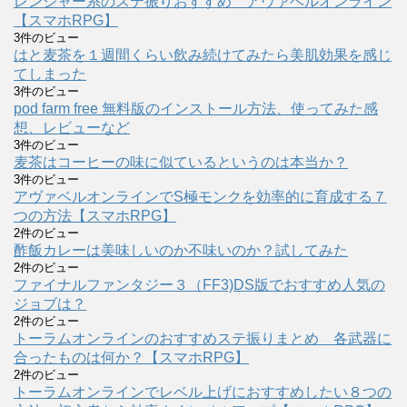
レンジャー系のステ振りおすすめ アヴァベルオンライン
【スマホRPG】
3件のビュー
はと麦茶を１週間くらい飲み続けてみたら美肌効果を感じ
てしまった
3件のビュー
pod farm free 無料版のインストール方法、使ってみた感
想、レビューなど
3件のビュー
麦茶はコーヒーの味に似ているというのは本当か？
3件のビュー
アヴァベルオンラインでS極モンクを効率的に育成する７
つの方法【スマホRPG】
2件のビュー
酢飯カレーは美味しいのか不味いのか？試してみた
2件のビュー
ファイナルファンタジー３（FF3)DS版でおすすめ人気の
ジョブは？
2件のビュー
トーラムオンラインのおすすめステ振りまとめ 各武器に
合ったものは何か？【スマホRPG】
2件のビュー
トーラムオンラインでレベル上げにおすすめしたい８つの