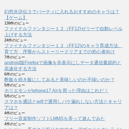
幻想水滸伝３でパーティに入れるおすすめのキャラは？
【ゲーム】
139件のビュー
ファイナルファンタジー１２（FF12)ゼリーで自動レベル
上げする方法
24件のビュー
ファイナルファンタジー１２（FF12)のキャラ育成方法、
育て方 序盤からストーリークリアまでの初心者向け
7件のビュー
android版Firefoxで画像を非表示にしデータ通信量節約と
高速化する方法
6件のビュー
酢飯を焼き飯にしてみると美味しいのか不味いのか？
5件のビュー
ホリエモンがiphone17 Airを買った理由はこれだ！
5件のビュー
スマホを通話とwifiで運用しパケ漏れしない方法とキャリ
アは？
4件のビュー
フリー音楽制作ソフトLMMSを弄って遊んでみた
4件のビュー