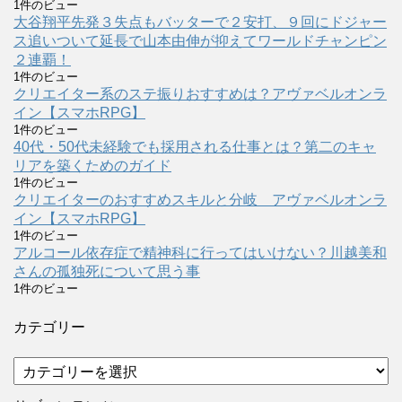
1件のビュー
大谷翔平先発３失点もバッターで２安打、９回にドジャー
ス追いついて延長で山本由伸が抑えてワールドチャンピン
２連覇！
1件のビュー
クリエイター系のステ振りおすすめは？アヴァベルオンラ
イン【スマホRPG】
1件のビュー
40代・50代未経験でも採用される仕事とは？第二のキャ
リアを築くためのガイド
1件のビュー
クリエイターのおすすめスキルと分岐 アヴァベルオンラ
イン【スマホRPG】
1件のビュー
アルコール依存症で精神科に行ってはいけない？川越美和
さんの孤独死について思う事
1件のビュー
カテゴリー
カ
テ