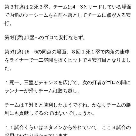
第３打席は２死３塁、チームは4－3とリードしている場面
で内角のツーシームを右前へ落としてチームに点が入る安
打。
第4打席は1塁へのゴロで安打ならず。
第5打席は6－6の同点の場面、８回１死１塁で内角の速球
をライナーで一二塁間を抜くヒットで４安打目となりまし
た。
１死一、三塁とチャンスを広げて、次の打者がゴロの間に
ランナーが帰りチームは勝ち越し。
チームは７対６と勝利したようですね。かなりチームの勝
利にも貢献してるのではないでしょうか。
１１試合くらいはスタメンから外れていて、ここ３試合の
起用はかなり当たっています。