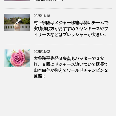
2025/11/18
村上宗隆はメジャー移籍は弱いチームで
実績積む方がおすすめ？ヤンキースやフ
ィリーズなどはプレッシャーが大きい。
2025/11/02
大谷翔平先発３失点もバッターで２安
打、９回にドジャース追いついて延長で
山本由伸が抑えてワールドチャンピン２
連覇！