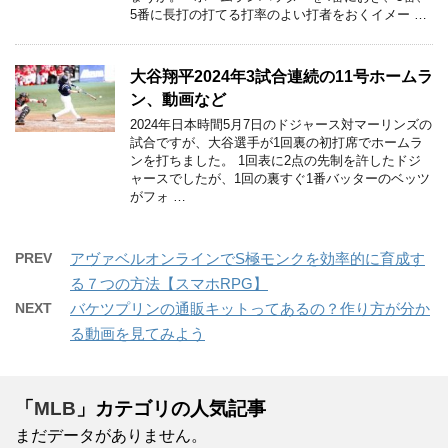
5番に長打の打てる打率のよい打者をおくイメー …
大谷翔平2024年3試合連続の11号ホームラ
ン、動画など
2024年日本時間5月7日のドジャース対マーリンズの
試合ですが、大谷選手が1回裏の初打席でホームラ
ンを打ちました。 1回表に2点の先制を許したドジ
ャースでしたが、1回の裏すぐ1番バッターのベッツ
がフォ …
PREV
アヴァベルオンラインでS極モンクを効率的に育成す
る７つの方法【スマホRPG】
NEXT
バケツプリンの通販キットってあるの？作り方が分か
る動画を見てみよう
「
MLB
」カテゴリの人気記事
まだデータがありません。