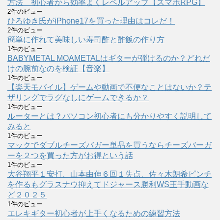
方法 初心者から効率よくレベルアップ【スマホRPG】
2件のビュー
ひろゆき氏がiPhone17を買った理由はコレだ！
2件のビュー
簡単に作れて美味しい寿司酢と酢飯の作り方
1件のビュー
BABYMETAL MOAMETALはギターが弾けるのか？どれだ
けの腕前なのを検証【音楽】
1件のビュー
【楽天モバイル】ゲームや動画で不便なことはないか？テ
ザリングでラグなしにゲームできるか？
1件のビュー
ルーターとは？パソコン初心者にも分かりやすく説明して
みると
1件のビュー
マックでダブルチーズバガー単品を買うならチーズバーガ
ーを２つを買った方がお得という話
1件のビュー
大谷翔平１安打、山本由伸６回１失点、佐々木朗希ピンチ
を作るもグラスナウ抑えてドジャース勝利WS王手動画な
ど２０２５
1件のビュー
エレキギター初心者が上手くなるための練習方法