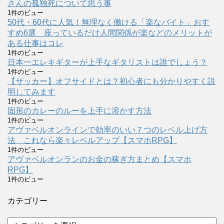
さんの孤独死について思う事
1件のビュー
50代・60代に人気！無理なく働ける「楽なバイト」おす
すめ6選 座っているだけ人間関係が楽などのメリットが
ある仕事はコレ
1件のビュー
日本一エレキギターが上手なギタリストは誰でしょう？
1件のビュー
【サッカー】オフサイドとは？初心者にも分かりやすく説
明してみます
1件のビュー
固形のカレーのルーを上手に溶かす方法
1件のビュー
アヴァベルオンラインで効率のいい７つのレベル上げ方
法 これなら楽々レベルアップ【スマホRPG】
1件のビュー
アヴァベルオンランのお金の稼ぎ方まとめ【スマホ
RPG】
1件のビュー
カテゴリー
カ