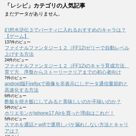
「
レシピ
」カテゴリの人気記事
まだデータがありません。
幻想水滸伝３でパーティに入れるおすすめのキャラは？
【ゲーム】
137件のビュー
ファイナルファンタジー１２（FF12)ゼリーで自動レベル
上げする方法
24件のビュー
ファイナルファンタジー１２（FF12)のキャラ育成方法、
育て方 序盤からストーリークリアまでの初心者向け
7件のビュー
android版Firefoxで画像を非表示にしデータ通信量節約と
高速化する方法
6件のビュー
酢飯を焼き飯にしてみると美味しいのか不味いのか？
5件のビュー
ホリエモンがiphone17 Airを買った理由はこれだ！
5件のビュー
スマホを通話とwifiで運用しパケ漏れしない方法とキャリ
アは？