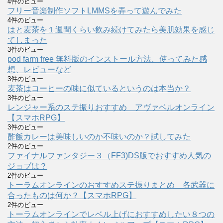
4件のビュー
フリー音楽制作ソフトLMMSを弄って遊んでみた
4件のビュー
はと麦茶を１週間くらい飲み続けてみたら美肌効果を感じ
てしまった
3件のビュー
pod farm free 無料版のインストール方法、使ってみた感
想、レビューなど
3件のビュー
麦茶はコーヒーの味に似ているというのは本当か？
3件のビュー
レンジャー系のステ振りおすすめ アヴァベルオンライン
【スマホRPG】
3件のビュー
酢飯カレーは美味しいのか不味いのか？試してみた
2件のビュー
ファイナルファンタジー３（FF3)DS版でおすすめ人気の
ジョブは？
2件のビュー
トーラムオンラインのおすすめステ振りまとめ 各武器に
合ったものは何か？【スマホRPG】
2件のビュー
トーラムオンラインでレベル上げにおすすめしたい８つの