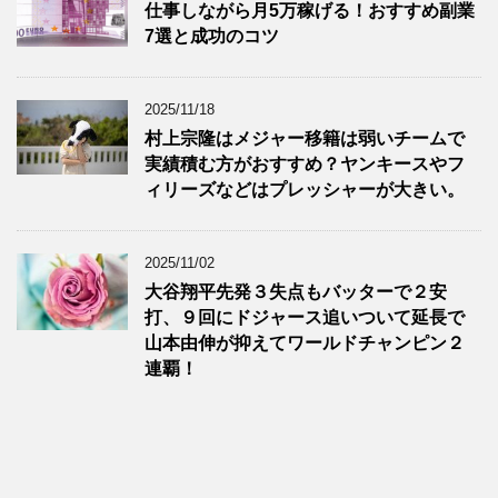
仕事しながら月5万稼げる！おすすめ副業
7選と成功のコツ
2025/11/18
村上宗隆はメジャー移籍は弱いチームで
実績積む方がおすすめ？ヤンキースやフ
ィリーズなどはプレッシャーが大きい。
2025/11/02
大谷翔平先発３失点もバッターで２安
打、９回にドジャース追いついて延長で
山本由伸が抑えてワールドチャンピン２
連覇！