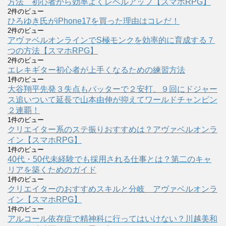
方法 初心者から効率よくレベルアップ【スマホRPG】
2件のビュー
ひろゆき氏がiPhone17を買った理由はコレだ！
2件のビュー
アヴァベルオンラインでS極モンクを効率的に育成する７
つの方法【スマホRPG】
2件のビュー
エレキギター初心者が上手くなるための練習方法
1件のビュー
大谷翔平先発３失点もバッターで２安打、９回にドジャー
ス追いついて延長で山本由伸が抑えてワールドチャンピン
２連覇！
1件のビュー
クリエイター系のステ振りおすすめは？アヴァベルオンラ
イン【スマホRPG】
1件のビュー
40代・50代未経験でも採用される仕事とは？第二のキャ
リアを築くためのガイド
1件のビュー
クリエイターのおすすめスキルと分岐 アヴァベルオンラ
イン【スマホRPG】
1件のビュー
アルコール依存症で精神科に行ってはいけない？川越美和